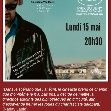
"
Dans le scénario que j’ai écrit, le cinéaste prend ce chemin
que moi-même je n’ai pas pris. Il décide de mettre la
directrice adjointe des bibliothèques en difficulté, afin
d’essayer de freiner les roues du char fasciste galopant.
"
(Nadav Lapid)