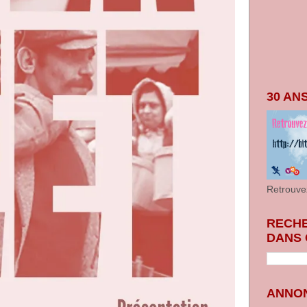
30 AN
Retrouve
RECH
DANS 
ANNON