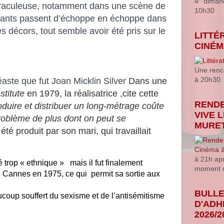
4° diman
iraculeuse, notamment dans une scène de
10h30
tants passent d’échoppe en échoppe dans
 décors, tout semble avoir été pris sur le
LITTÉ
CINÉ
Une renco
à 20h30
éaste que fut Joan Micklin Silver
Dans une
stitute
en 1979, la réalisatrice ,cite cette
RENDE
oduire et distribuer un long-métrage coûte
VIVE 
problème de plus dont on peut se
MURE
été produit par son mari, qui travaillait
à 21h ap
é trop « ethnique » mais il fut finalement
moment c
e Cannes en 1975, ce qui permit sa sortie aux
BULLE
ucoup souffert du sexisme et de l’antisémitisme
D'ADH
2026/2