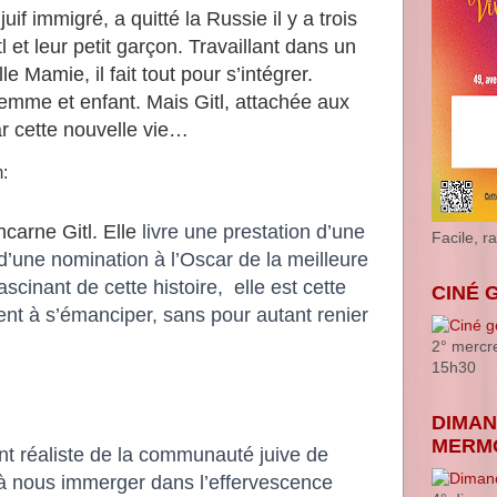
if immigré, a quitté la Russie il y a trois
l et leur petit garçon. Travaillant dans un
le Mamie, il fait tout pour s’intégrer.
r femme et enfant. Mais Gitl, attachée aux
ar cette nouvelle vie…
m:
carne Gitl. Elle
livre une prestation d’une
Facile, r
 d’une nomination à l’Oscar de la meilleure
scinant de cette histoire, elle est cette
CINÉ 
t à s’émanciper, sans pour autant renier
2° mercr
15h30
DIMAN
MERM
nt réaliste de la communauté juive de
 à nous immerger dans l’effervescence