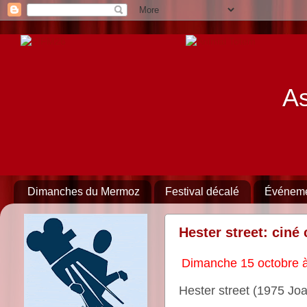
As
Dimanches du Mermoz
Festival décalé
Événem
Hester street: ciné
Dimanche 15 octobre 
Hester street (1975 Joa