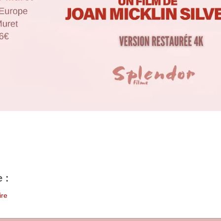
 :
ire