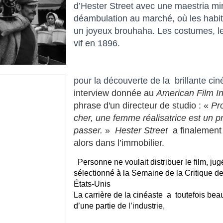
d’Hester Street avec une maestria m
déambulation au marché, où les habi
un joyeux brouhaha. Les costumes, les
vif en 1896.
pour la découverte de la brillante cin
interview donnée au
American Film In
phrase d'un directeur de studio : «
Pr
cher, une femme réalisatrice est un 
passer.
»
Hester Street
a finalement 
alors dans l’immobilier.
Personne ne voulait distribuer le film, jug
sélectionné à la Semaine de la Critique d
États-Unis
La carrière de la cinéaste a toutefois bea
d’une partie de l’industrie,