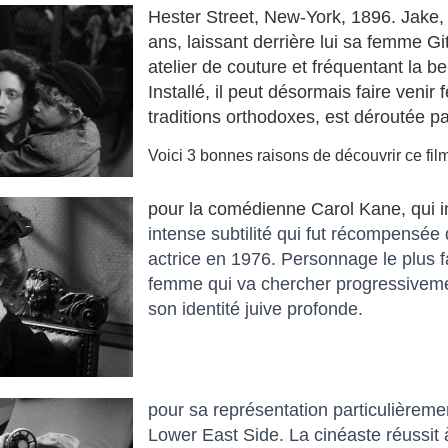
Hester Street, New-York, 1896. Jake, ju
ans, laissant derrière lui sa femme Git
atelier de couture et fréquentant la bel
Installé, il peut désormais faire veni
traditions orthodoxes, est déroutée p
Voici 3 bonnes raisons de découvrir ce fil
pour la comédienne Carol Kane, qui in
intense subtilité qui fut récompensée
actrice en 1976.
Personnage le plus fa
femme qui va chercher progressivemen
son identité juive profonde.
pour sa représentation particulièreme
Lower East Side.
L
a cinéaste réussit