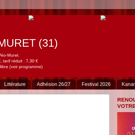
à MURET (31)
Véo-Muret.
 tarif réduit : 7,30 €
libre (voir programme)
Littérature
Adhésion 26/27
Festival 2026
Kana
RENO
VOTRE