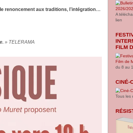
 le renoncement aux traditions, l’intégration…
A télécha
lien
FESTI
INTER
e.
»
TELERAMA
FILM 
du 8 au 
CINÉ-
Tous les
RÉSIS