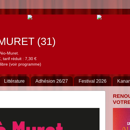
à MURET (31)
Véo-Muret.
 tarif réduit : 7,30 €
libre (voir programme)
Littérature
Adhésion 26/27
Festival 2026
Kana
RENO
VOTRE