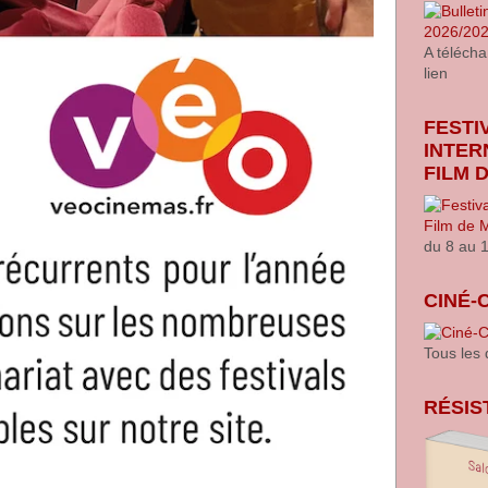
A télécha
lien
FESTI
INTER
FILM 
du 8 au 
CINÉ-
Tous les
RÉSIS