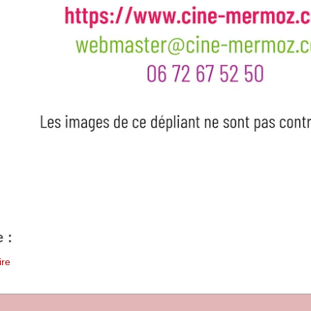
 :
ire