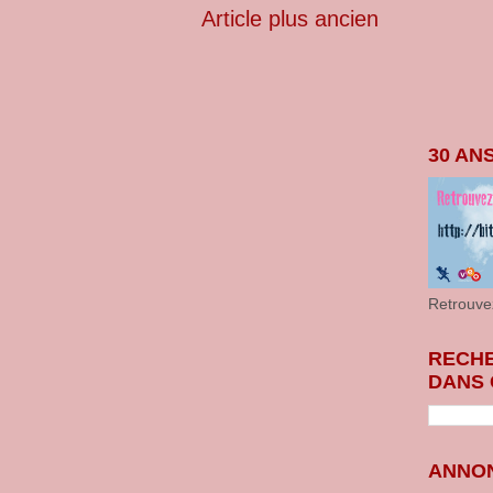
Article plus ancien
30 AN
Retrouve
RECH
DANS 
ANNON