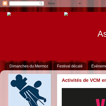
As
Dimanches du Mermoz
Festival décalé
Événem
Activités de VCM e