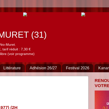
à MURET (31)
Véo-Muret.
 tarif réduit : 7,30 €
libre (voir programme)
Littérature
Adhésion 26/27
Festival 2026
Kana
RENO
VOTRE
977) (2H