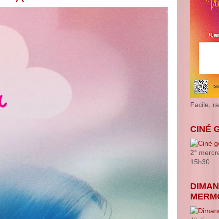
Facile, r
CINÉ 
2° mercr
15h30
DIMAN
MERM