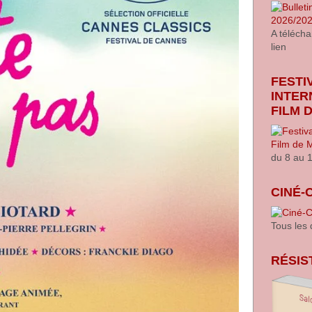
A télécha
lien
FESTI
INTER
FILM 
du 8 au 
CINÉ-
Tous les
RÉSIS