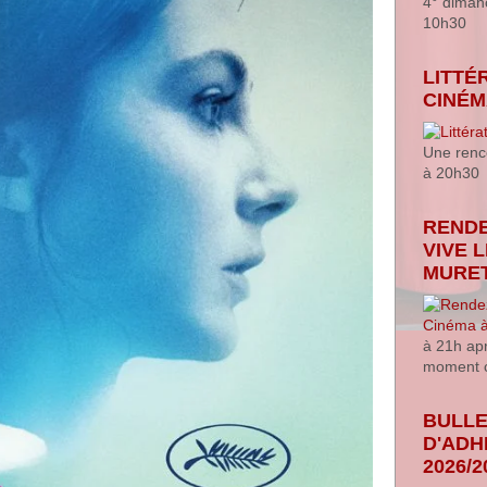
4° diman
10h30
LITTÉ
CINÉ
Une renco
à 20h30
RENDE
VIVE 
MURE
à 21h ap
moment c
BULLE
D'ADH
2026/2