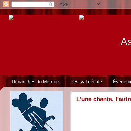
As
Dimanches du Mermoz
Festival décalé
Événem
L'une chante, l'aut