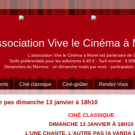
sociation Vive le Cinéma 
L'association Vive le Cinéma à Muret est partenaire de 
Tarifs préférentiels pour les adhérents 6,40 € - Tarif normal : 9,90€,
Dimanches du Mermoz - un dimanche matin par mois - participation 
ents
Ciné classique
Ciné-goûter
Rendez-Vous
re pas dimanche 13 janvier à 18h10
CINÉ CLASSIQUE
DIMANCHE 13 JANVIER À 18H10
L'UNE CHANTE, L'AUTRE PAS
(A VARDA 1