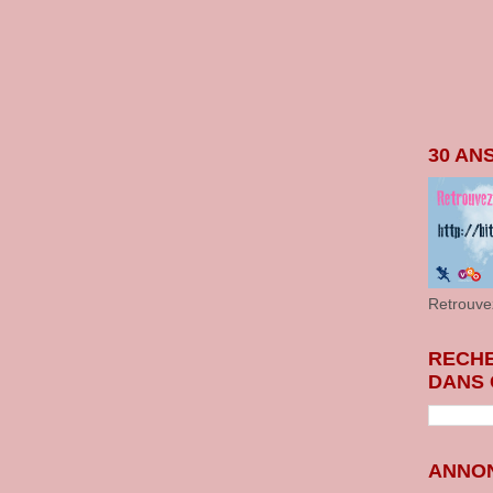
30 AN
Retrouve
RECH
DANS 
ANNON