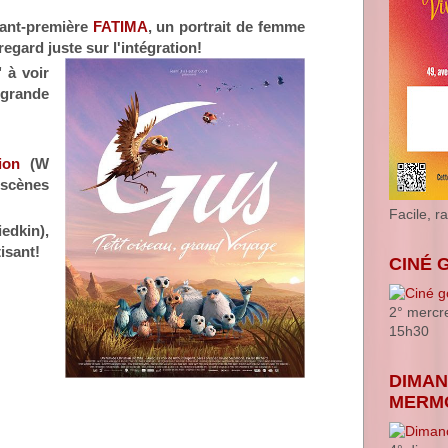
vant-première
FATIMA
, un portrait de femme
egard juste sur l'intégration!
 à voir
 grande
ion
(W
 scènes
Facile, r
edkin),
isant!
CINÉ 
2° mercr
15h30
DIMAN
MERM