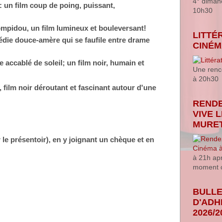
4° diman
: un film coup de poing, puissant,
10h30
ompidou, un film lumineux et bouleversant!
LITTÉ
die douce-amère qui se faufile entre drame
CINÉ
 accablé de soleil; un film noir, humain et
Une renco
à 20h30
e, film noir déroutant et fascinant autour d'une
RENDE
VIVE 
MURE
 le présentoir), en y joignant un chèque et en
à 21h ap
moment c
BULLE
D'ADH
2026/2