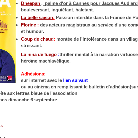
Dheepan
, palme d'or à Cannes pour Jacques Audiard
bouleversant, inquiétant, haletant.
La belle saison
:
Passion interdite dans la France de P
Floride
:
des acteurs magistraux au service d'une comé
et humour.
Coup de chaud
:
montée de l'intolérance dans un village
stressant.
La nina de fuego
:
thriller mental à la narration virtuos
héroïne machiavélique.
Adhésions:
sur internet avec le
lien suivant
ou au cinéma en remplissant le bulletin d'adhésion(sur
îte aux lettres bleue de l'association
ions dimanche 6 septembre
ts