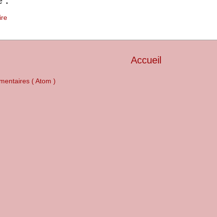
 :
ire
Accueil
mentaires ( Atom )