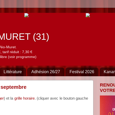
à MURET (31)
Véo-Muret.
 tarif réduit : 7,30 €
libre (voir programme)
Littérature
Adhésion 26/27
Festival 2026
Kana
RENO
8 septembre
VOTRE
ger
) et la
grille horaire
. (cliquer avec le bouton gauche