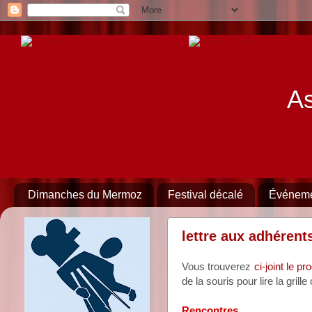
As
Dimanches du Mermoz
Festival décalé
Événem
lettre aux adhéren
Vous trouverez
ci-joint le 
de la souris pour lire la gril
Rencontres