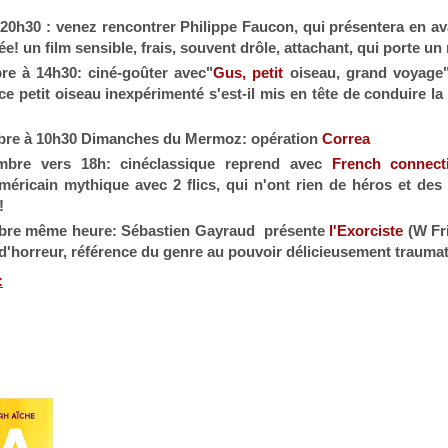
20h30 : venez rencontrer Philippe Faucon, qui présentera en a
! un film sensible, frais, souvent drôle, attachant, qui porte un r
re à 14h30: ciné-goûter avec"
Gus, petit
oiseau
, grand voyage"
e petit oiseau inexpérimenté s'est-il mis en tête de conduire la
bre à 10h30 Dimanches du Mermoz: opération
Correa
mbre vers 18h: cinéclassique reprend avec
French connect
américain mythique avec 2 flics, qui n'ont rien de héros et des
!
bre même heure: Sébastien Gayraud présente
l'Exorciste
(W Fri
d'horreur, référence du genre au pouvoir délicieusement traumat
: