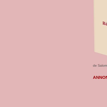
de Salo
ANNON