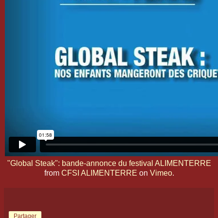
"Global Steak": bande-annonce du festival ALIMENTERRE
from
CFSI ALIMENTERRE
on
Vimeo
.
Partager