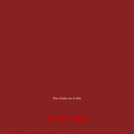
Plus d'infos sur ce film
LASCARS
De Albert Pereira Lazaro, Emmanuel Klotz